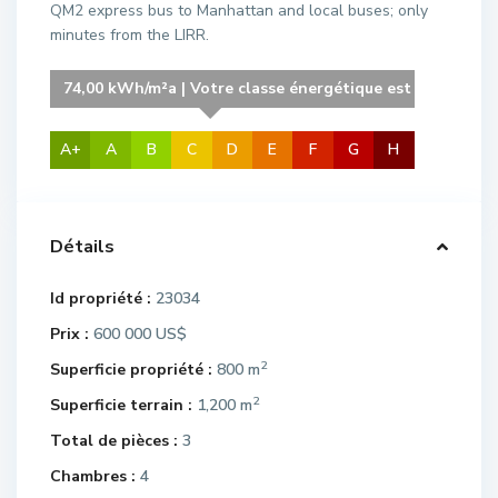
QM2 express bus to Manhattan and local buses; only
minutes from the LIRR.
74,00 kWh/m²a | Votre classe énergétique est C
A+
A
B
C
D
E
F
G
H
Détails
Id propriété :
23034
Prix :
600 000 US$
2
Superficie propriété :
800 m
2
Superficie terrain :
1,200 m
Total de pièces :
3
Chambres :
4