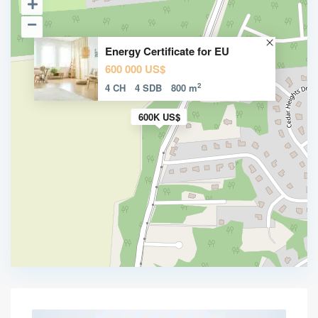
Energy Certificate for EU
600 000 US$
2
4 CH
4 SDB
800 m
600K US$